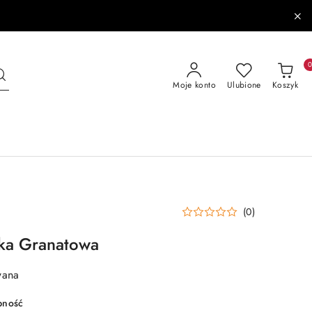
Moje konto
Ulubione
Koszyk
(0)
ka Granatowa
wana
pność