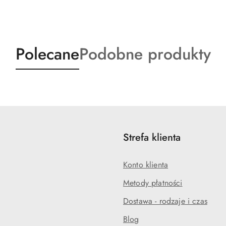
Produkty
Produkty
Polecane
Podobne produkty
o
o
statusie:
statusie:
Strefa klienta
Konto klienta
Metody płatności
Dostawa - rodzaje i czas
Blog