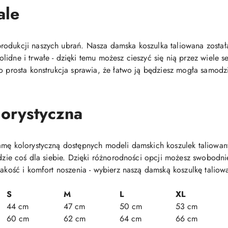
ale
odukcji naszych ubrań. Nasza damska koszulka taliowana została
lidne i trwałe - dzięki temu możesz cieszyć się nią przez wiele
o prosta konstrukcja sprawia, że łatwo ją będziesz mogła samodz
orystyczna
gamę kolorystyczną dostępnych modeli damskich koszulek taliow
ajdzie coś dla siebie. Dzięki różnorodności opcji możesz swobodn
jakość i komfort noszenia - wybierz naszą damską koszulkę taliowa
S
M
L
XL
44 cm
47 cm
50 cm
53 cm
60 cm
62 cm
64 cm
66 cm