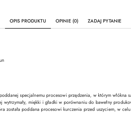
OPIS PRODUKTU
OPINIE (0)
ZADAJ PYTANIE
un
 poddanej specjalnemu procesowi przędzenia, w którym włókna są
ziej wytrzymały, miękki i gładki w porównaniu do bawełny produ
która została poddana procesowi kurczenia przed uszyciem, w cel