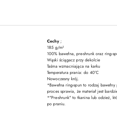
Cechy
;
185 g/m²
100% bawełna, pre-shrunk oraz ring-sp
Wąski ściągacz przy dekolcie
Taśma wzmacniająca na karku
Temperatura prania: do 40°C
Nowoczesny krój.
*Bawełna ring-spun to rodzaj bawełny
proces sprawia, że materiał jest bard
*"Pre-shrunk" to tkanina lub odzież, 
po praniu.