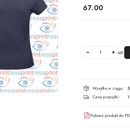
cena:
67.00
Ilość
szt.
Dostępność
Wysyłka w ciągu:
5
i
Cena przesyłki:
dostawa
Pobierz produkt do P