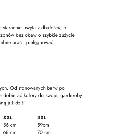
 starannie uszyta z dbałością o
 sezonów bez obaw o szybkie zużycie
ielnie prać i pielęgnować.
anych. Od stonowanych barw po
ie dobierać kolory do swojej garderoby
ną już dziś!
XXL
3XL
56 cm
59cm
68 cm
70 cm