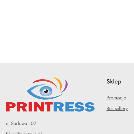
Pomiń karuzelę produktów
Sklep
Promocje
Bestsellery
ul.Sadowa 107