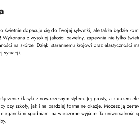
a
ylko świetnie dopasuje się do Twojej sylwetki, ale także będzie 
! Wykonana z wysokiej jakości bawełny, zapewnia nie tylko świe
ności na skórze. Dzięki starannemu krojowi oraz elastyczności ma
j sytuacji.
łączenie klasyki z nowoczesnym stylem. Jej prosty, a zarazem el
y czy szkoły, jak i na bardziej formalne okazje. Możesz ją zest
eleganckimi spodniami na wieczorne wyjście. Ta uniwersalność sp
by.