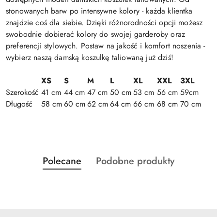
stonowanych barw po intensywne kolory - każda klientka
znajdzie coś dla siebie. Dzięki różnorodności opcji możesz
swobodnie dobierać kolory do swojej garderoby oraz
preferencji stylowych. Postaw na jakość i komfort noszenia -
wybierz naszą damską koszulkę taliowaną już dziś!
XS
S
M
L
XL
XXL
3XL
Szerokość
41 cm
44 cm
47 cm
50 cm
53 cm
56 cm
59cm
Długość
58 cm
60 cm
62 cm
64 cm
66 cm
68 cm
70 cm
Produkty
Produkty
Polecane
Podobne produkty
Pomiń karuzelę produktów
o
o
statusie:
statusie: