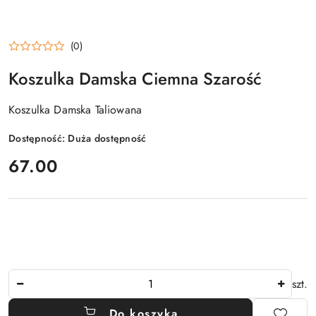
(0)
Koszulka Damska Ciemna Szarość
Koszulka Damska Taliowana
Dostępność:
Duża dostępność
cena:
67.00
Ilość
szt.
Do koszyka