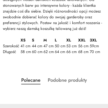
stonowanych barw po intensywne kolory - każda klientka
znajdzie coś dla siebie. Dzięki różnorodności opcji możesz
swobodnie dobierać kolory do swojej garderoby oraz
preferencji stylowych. Postaw na jakość i komfort noszenia -
wybierz naszą damską koszulkę taliowaną już dziś!
XS
S
M
L
XL
XXL
3XL
Szerokość
41 cm
44 cm
47 cm
50 cm
53 cm
56 cm
59cm
Długość
58 cm
60 cm
62 cm
64 cm
66 cm
68 cm
70 cm
Produkty
Produkty
Polecane
Podobne produkty
Pomiń karuzelę produktów
o
o
statusie:
statusie: