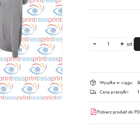
Ilość
szt.
Dostępność
Wysyłka w ciągu:
5
i
Cena przesyłki:
dostawa
Pobierz produkt do P