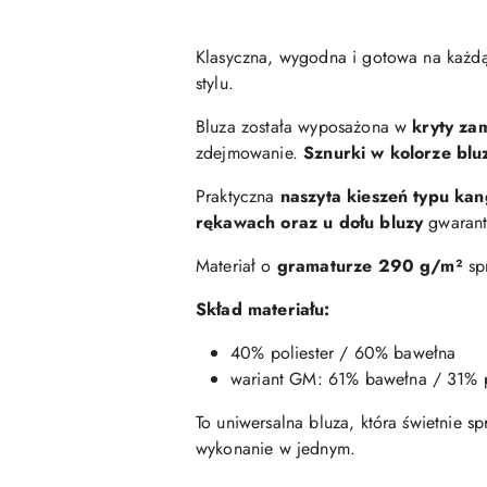
Klasyczna, wygodna i gotowa na każdą
stylu.
Bluza została wyposażona w
kryty za
zdejmowanie.
Sznurki w kolorze blu
Praktyczna
naszyta kieszeń typu ka
rękawach oraz u dołu bluzy
gwarantu
Materiał o
gramaturze 290 g/m²
spr
Skład materiału:
40% poliester / 60% bawełna
wariant GM: 61% bawełna / 31% p
To uniwersalna bluza, która świetnie sp
wykonanie w jednym.