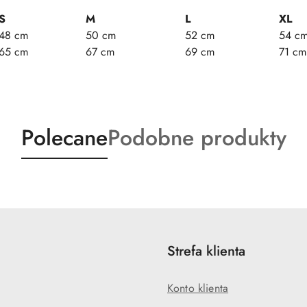
S
M
L
XL
48 cm
50 cm
52 cm
54 c
65 cm
67 cm
69 cm
71 cm
Produkty
Produkty
Polecane
Podobne produkty
o
o
statusie:
statusie:
Strefa klienta
Konto klienta