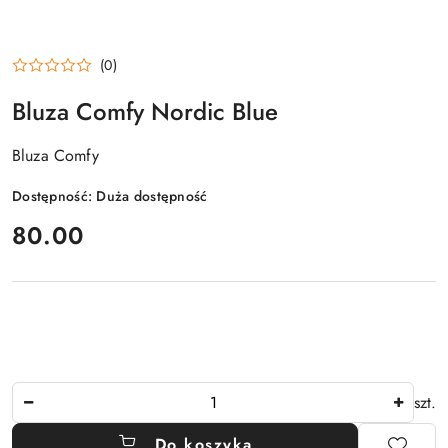
(0)
Bluza Comfy Nordic Blue
Bluza Comfy
Dostępność:
Duża dostępność
cena:
80.00
Ilość
szt.
Do koszyka