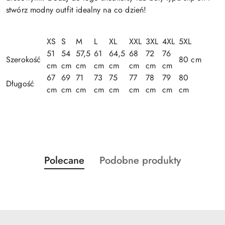
stwórz modny outfit idealny na co dzień!
XS
S
M
L
XL
XXL
3XL
4XL
5XL
51
54
57,5
61
64,5
68
72
76
Szerokość
80 cm
cm
cm
cm
cm
cm
cm
cm
cm
67
69
71
73
75
77
78
79
80
Długość
cm
cm
cm
cm
cm
cm
cm
cm
cm
Produkty
Produkty
Polecane
Podobne produkty
Pomiń karuzelę produktów
o
o
statusie:
statusie: