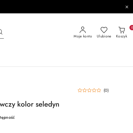
Moje konto
Ulubione
Koszyk
(0)
awczy kolor seledyn
stępność