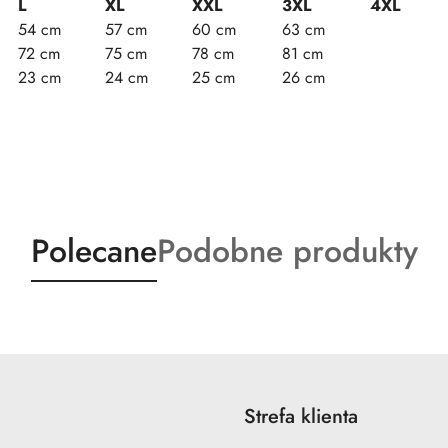
L
XL
XXL
3XL
4XL
54 cm
57 cm
60 cm
63 cm
72 cm
75 cm
78 cm
81 cm
23 cm
24 cm
25 cm
26 cm
Produkty
Produkty
Polecane
Podobne produkty
o
o
statusie:
statusie:
Strefa klienta