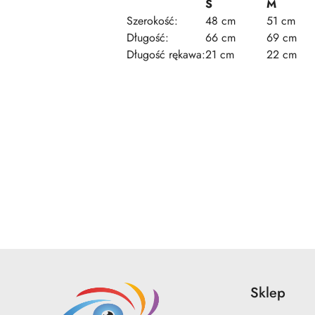
S
M
Szerokość:
48 cm
51 cm
Długość:
66 cm
69 cm
Długość rękawa:
21 cm
22 cm
Pomiń karuzelę produktów
Sklep