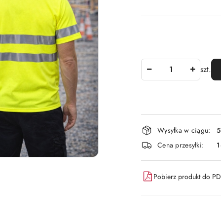
Ilość
szt.
Dostępność
Wysyłka w ciągu:
5
i
Cena przesyłki:
dostawa
Pobierz produkt do P