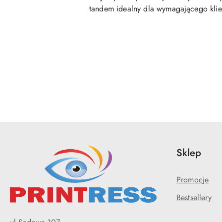
tandem idealny dla wymagającego klien
Pomiń karuzelę produktów
Sklep
Promocje
Bestsellery