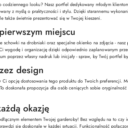
o codziennego looku? Nasz portfel dedykowany młodym kliento
towany z myślą o praktyczności i stylu. Dzięki starannemu wykon
ale także świetnie prezentować się w Twojej kieszeni.
 pierwszym miejscu
ne schowki na drobniaki oraz specjalne okienko na zdjęcia - nasz
Ci wygodę i organizację dzięki odpowiednio zaplanowanym prze
um poprzez własny nadruk lub inicjały - spraw, by Twój portfel by
zez design
emy Ci opcję dostosowania tego produktu do Twoich preferencji.
 To doskonała propozycja dla osób ceniących sobie oryginalność
 każdą okazję
eodłącznym elementem Twojej garderoby! Bez względu na to czy id
prawdzi się doskonale w każdej sytuacji. Funkcjonalność połącz