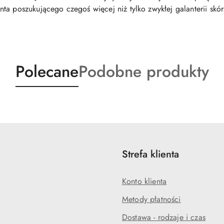
ta poszukującego czegoś więcej niż tylko zwykłej galanterii skór
Produkty
Produkty
Polecane
Podobne produkty
o
o
statusie:
statusie:
Strefa klienta
Konto klienta
Metody płatności
Dostawa - rodzaje i czas