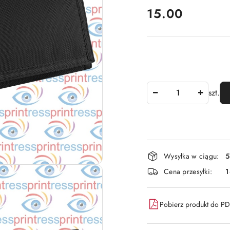
cena:
15.00
Ilość
szt.
Dostępność
Wysyłka w ciągu:
5
i
Cena przesyłki:
dostawa
Pobierz produkt do P