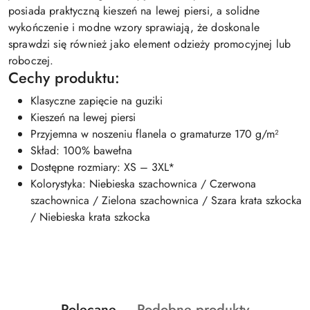
posiada praktyczną kieszeń na lewej piersi, a solidne
wykończenie i modne wzory sprawiają, że doskonale
sprawdzi się również jako element odzieży promocyjnej lub
roboczej.
Cechy produktu:
Klasyczne zapięcie na guziki
Kieszeń na lewej piersi
Przyjemna w noszeniu flanela o gramaturze 170 g/m²
Skład: 100% bawełna
Dostępne rozmiary: XS – 3XL*
Kolorystyka: Niebieska szachownica / Czerwona
szachownica / Zielona szachownica / Szara krata szkocka
/ Niebieska krata szkocka
Produkty
Produkty
Polecane
Podobne produkty