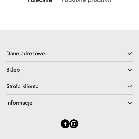
Pomiń karuzelę produktów
o
o
statusie:
statusie:
Dane adresowe
Sklep
Strefa klienta
Informacje