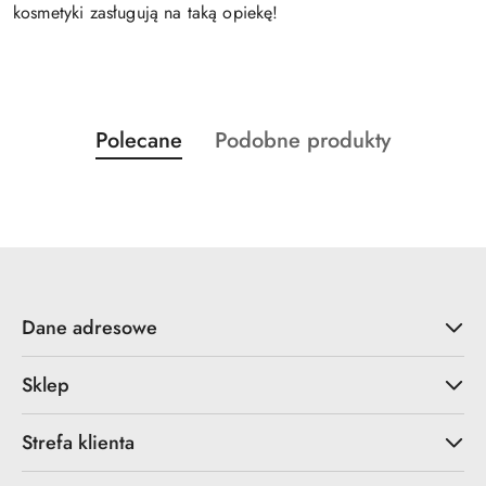
kosmetyki zasługują na taką opiekę!
Produkty
Produkty
Polecane
Podobne produkty
Pomiń karuzelę produktów
o
o
statusie:
statusie:
Dane adresowe
Sklep
Strefa klienta