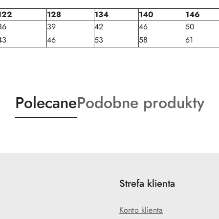
122
128
134
140
146
36
39
42
46
50
43
46
53
58
61
Produkty
Produkty
Polecane
Podobne produkty
o
o
statusie:
statusie:
Strefa klienta
Konto klienta