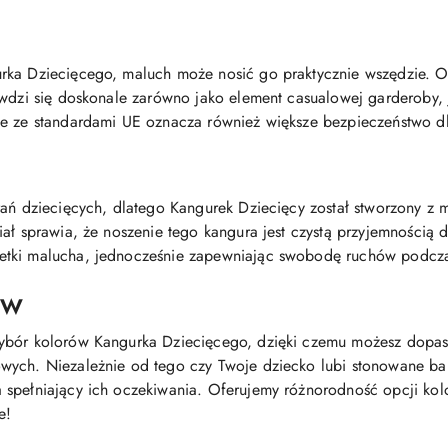
rka Dziecięcego, maluch może nosić go praktycznie wszędzie. 
wdzi się doskonale zarówno jako element casualowej garderoby, j
ie ze standardami UE oznacza również większe bezpieczeństwo d
rań dziecięcych, dlatego Kangurek Dziecięcy został stworzony z
ał sprawia, że noszenie tego kangura jest czystą przyjemnością d
tki malucha, jednocześnie zapewniając swobodę ruchów podczas
ów
wybór kolorów Kangurka Dziecięcego, dzięki czemu możesz dopa
ych. Niezależnie od tego czy Twoje dziecko lubi stonowane bar
spełniający ich oczekiwania. Oferujemy różnorodność opcji kol
e!