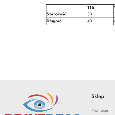
116
Szerokość
33
Długość
40
Pomiń karuzelę produktów
Sklep
Promocje