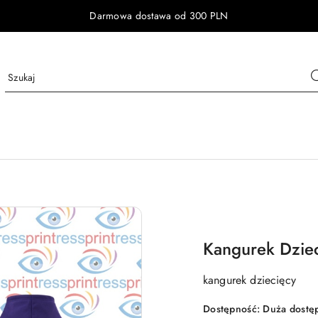
Darmowa dostawa od 300 PLN
Kangurek Dziec
kangurek dziecięcy
Dostępność:
Duża dostę