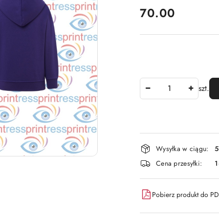
cena:
70.00
Ilość
szt.
Dostępność
Wysyłka w ciągu:
5
i
Cena przesyłki:
dostawa
Pobierz produkt do P