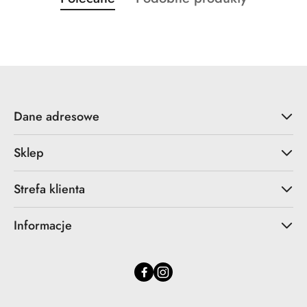
Pomiń karuzelę produktów
o
o
statusie:
statusie:
Dane adresowe
Sklep
Strefa klienta
Informacje