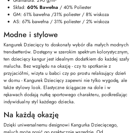
Gramatura: 290 g/m²
Skład:
60% Bawełna
/ 40% Poliester
GM: 61% bawełna /31% poliester / 8% wiskoza
AS: 67% bawełna / 31% poliester / 2% wiskoza
Modne i stylowe
Kangurek Dziecięcy to doskonały wybór dla małych modnych
trendsetterów. Dostępny w szerokim spektrum kolorystycznym,
ten dziecięcy kangur jest idealnym dodatkiem do każdej szafy
malucha. Bez względu na okazję - czy to spotkanie z
przyjaciółmi, wizyta u babci czy po prostu relaksujący dzień
w domu - Kangurek Dziecięcy zapewni nie tylko wygodę, ale
także stylowy look. Elastyczne ściągacze na dole i w
rękawach dodają nutkę sportowego charakteru, podkreślając
indywidualny styl każdego dziecka.
Na każdą okazję
Dzięki uniwersalnemu designowi Kangurka Dziecięcego,
maluch może nosić go praktycznie wszędzie. Od