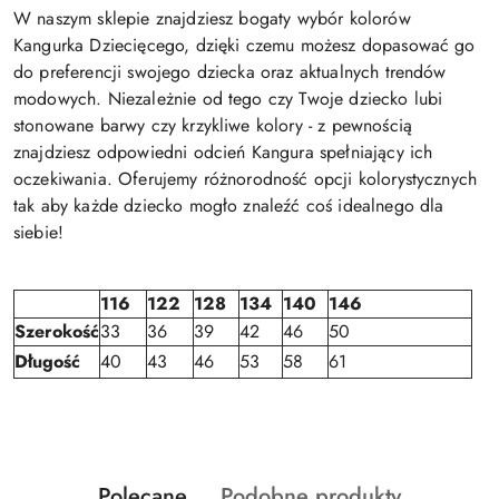
W naszym sklepie znajdziesz bogaty wybór kolorów
Kangurka Dziecięcego, dzięki czemu możesz dopasować go
do preferencji swojego dziecka oraz aktualnych trendów
modowych. Niezależnie od tego czy Twoje dziecko lubi
stonowane barwy czy krzykliwe kolory - z pewnością
znajdziesz odpowiedni odcień Kangura spełniający ich
oczekiwania. Oferujemy różnorodność opcji kolorystycznych
tak aby każde dziecko mogło znaleźć coś idealnego dla
siebie!
116
122
128
134
140
146
Szerokość
33
36
39
42
46
50
Długość
40
43
46
53
58
61
Produkty
Produkty
Polecane
Podobne produkty